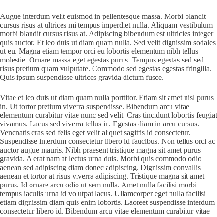
Augue interdum velit euismod in pellentesque massa. Morbi blandit
cursus risus at ultrices mi tempus imperdiet nulla. Aliquam vestibulum
morbi blandit cursus risus at. Adipiscing bibendum est ultricies integer
quis auctor. Et leo duis ut diam quam nulla. Sed velit dignissim sodales
ut eu. Magna etiam tempor orci eu lobortis elementum nibh tellus
molestie. Ornare massa eget egestas purus. Tempus egestas sed sed
risus pretium quam vulputate. Commodo sed egestas egestas fringilla.
Quis ipsum suspendisse ultrices gravida dictum fusce.
Vitae et leo duis ut diam quam nulla porttitor. Etiam sit amet nisl purus
in. Ut tortor pretium viverra suspendisse. Bibendum arcu vitae
elementum curabitur vitae nunc sed velit. Cras tincidunt lobortis feugiat
vivamus. Lacus sed viverra tellus in. Egestas diam in arcu cursus.
Venenatis cras sed felis eget velit aliquet sagittis id consectetur.
Suspendisse interdum consectetur libero id faucibus. Non tellus orci ac
auctor augue mauris. Nibh praesent tristique magna sit amet purus
gravida. A erat nam at lectus urna duis. Morbi quis commodo odio
aenean sed adipiscing diam donec adipiscing. Dignissim convallis
aenean et tortor at risus viverra adipiscing. Tristique magna sit amet
purus. Id ornare arcu odio ut sem nulla. Amet nulla facilisi morbi
tempus iaculis urna id volutpat lacus. Ullamcorper eget nulla facilisi
etiam dignissim diam quis enim lobortis. Laoreet suspendisse interdum
consectetur libero id. Bibendum arcu vitae elementum curabitur vitae