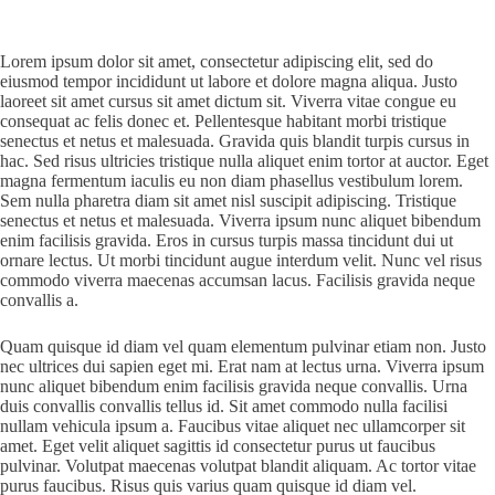
Lorem ipsum dolor sit amet, consectetur adipiscing elit, sed do
eiusmod tempor incididunt ut labore et dolore magna aliqua. Justo
laoreet sit amet cursus sit amet dictum sit. Viverra vitae congue eu
consequat ac felis donec et. Pellentesque habitant morbi tristique
senectus et netus et malesuada. Gravida quis blandit turpis cursus in
hac. Sed risus ultricies tristique nulla aliquet enim tortor at auctor. Eget
magna fermentum iaculis eu non diam phasellus vestibulum lorem.
Sem nulla pharetra diam sit amet nisl suscipit adipiscing. Tristique
senectus et netus et malesuada. Viverra ipsum nunc aliquet bibendum
enim facilisis gravida. Eros in cursus turpis massa tincidunt dui ut
ornare lectus. Ut morbi tincidunt augue interdum velit. Nunc vel risus
commodo viverra maecenas accumsan lacus. Facilisis gravida neque
convallis a.
Quam quisque id diam vel quam elementum pulvinar etiam non. Justo
nec ultrices dui sapien eget mi. Erat nam at lectus urna. Viverra ipsum
nunc aliquet bibendum enim facilisis gravida neque convallis. Urna
duis convallis convallis tellus id. Sit amet commodo nulla facilisi
nullam vehicula ipsum a. Faucibus vitae aliquet nec ullamcorper sit
amet. Eget velit aliquet sagittis id consectetur purus ut faucibus
pulvinar. Volutpat maecenas volutpat blandit aliquam. Ac tortor vitae
purus faucibus. Risus quis varius quam quisque id diam vel.